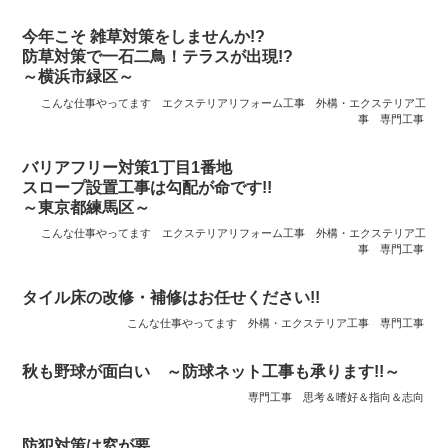
今年こそ 雑草対策をしませんか!?
防草対策で一石二鳥！テラスが出現!?
～横浜市緑区～
こんな仕事やってます
エクステリアリフォーム工事
外構・エクステリア工
事
専門工事
バリアフリー対策1丁目1番地
スロープ設置工事は勾配が命です!!
～東京都練馬区～
こんな仕事やってます
エクステリアリフォーム工事
外構・エクステリア工
事
専門工事
タイル床の改修・補修はお任せください!!
こんな仕事やってます
外構・エクステリア工事
専門工事
秋も野球が面白い ～防球ネット工事も承ります!!～
専門工事
思考＆嗜好＆指向＆志向
防犯対策は窓が要