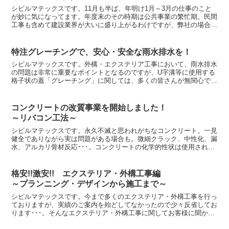
シビルマテックスです。11月も半ば、年明け1月～3月の仕事のこと
が妙に気になってます。年度末のその時期は公共事業の繁忙期。民間
工事も含めて建設業界が大いに盛り上がるわけですが、弊社の場合工
事管理者と職人たちが如何に効率よく、しかもノンクレー...
特注グレーチングで、安心・安全な雨水排水を！
シビルマテックスです。外構・エクステリア工事において、雨水排水
の問題は非常に重要なポイントとなるのですが、U字溝等に使用する
格子状の蓋「グレーチング」に関しては、多くの皆さんが無関心であ
ることも事実です。人が歩く場所、車が横断する場所、用途...
コンクリートの改質事業を開始しました！
～リバコン工法～
シビルマテックスです。永久不滅と思われがちなコンクリート。一見
健全でありながら実は問題がある場合も。微細クラック、中性化、漏
水、アルカリ骨材反応･･･。コンクリートの化学的性状は使用される
材料（セメント、砂、砂利、水、混和剤）によって変化す...
格安!!激安!! エクステリア・外構工事編
～プランニング・デザインから施工まで～
シビルマテックスです。今まで多くのエクステリア・外構工事を行っ
ておりますが、実績のご案内を殆どしてなかったので少々反省してお
ります･･･。そんなエクステリア・外構工事に関してお客様に聞かれ
ることがあります。「同じ内容で比べると、シビルマテッ...