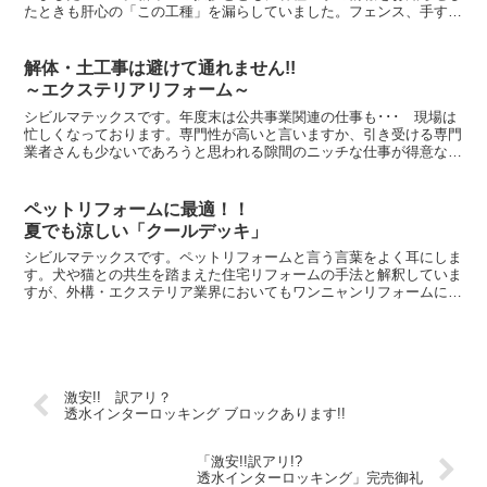
たときも肝心の「この工種」を漏らしていました。フェンス、手す
り、金属工事等・・・これです。フェンスや手摺り等の金属製...
解体・土工事は避けて通れません!!
～エクステリアリフォーム～
シビルマテックスです。年度末は公共事業関連の仕事も･･･ 現場は
忙しくなっております。専門性が高いと言いますか、引き受ける専門
業者さんも少ないであろうと思われる隙間のニッチな仕事が得意なシ
ビルマテックスの仕事ぶりは、また別の機会にご紹介をし...
ペットリフォームに最適！！
夏でも涼しい「クールデッキ」
シビルマテックスです。ペットリフォームと言う言葉をよく耳にしま
す。犬や猫との共生を踏まえた住宅リフォームの手法と解釈していま
すが、外構・エクステリア業界においてもワンニャンリフォームに貢
献する商材が存在します。代表的なものはサンルームですか...
激安!! 訳アリ？
透水インターロッキング ブロックあります!!
「激安!!訳アリ!?
透水インターロッキング」完売御礼