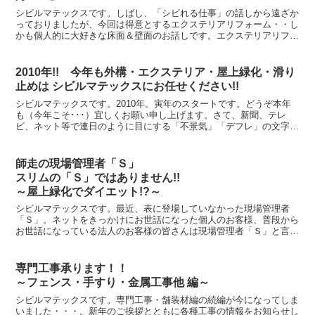
シビルマテックスです。しばし、「シビれる仕事」の話しから遠ざか
っておりましたが、今回は得意とするエクステリアリフォーム・・し
かも個人的に大好きな床面＆壁面のお話しです。エクステリアリフォ
ームだけをお考えの方・・・率直に申し上げると実はあまり...
2010年!! 今年も外構・エクステリア・屋上緑化・滑り
止めは シビルマテックスにお任せください!!
シビルマテックスです。2010年。寅年のスタートです。どうぞ本年
も（今年こそ･･･）宜しくお願い申し上げます。さて、新聞、テレ
ビ、ネット等で連日のように目にする「不景気」「デフレ」の文字。
当然のように、私たち建設業・エクステリア業界でも、不...
師走の現場管理者「Ｓ」
スリムの「Ｓ」ではありません!!
～屋上緑化でダイエット!?～
シビルマテックスです。最近、表に登場していなかった現場管理者
「Ｓ」。ネットをきっかけにお世話になった個人のお客様、普段から
お世話になっている法人のお客様の皆さんは現場管理者「Ｓ」と言え
ば、「あぁ～・・・あの人」と誰もがお分かり頂けると思いま...
専門工事承ります！！
～フェンス・手すり・金属工事他 編～
シビルマテックスです。専門工事・舗装材編の続編が今になってしま
いました・・・。新年のご挨拶とともに各種工事の情報をお知らせし