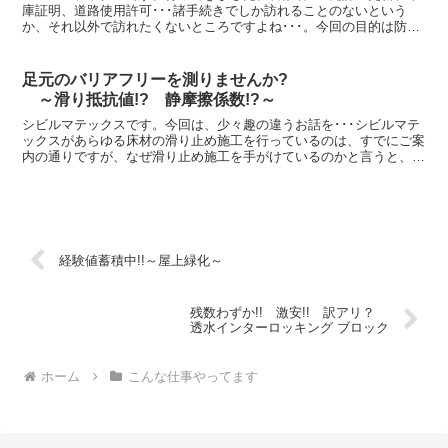
庫証明、道路使用許可･･･諸手続きでしか訪れることのないという
か、それ以外で訪れたくないところですよね･･･。今回の目的は防犯
講習会。「事業所向けのやさしい防犯講習会」（町田商...
足元のバリアフリーを測りませんか?
～滑り抵抗値!? 静摩擦係数!?～
シビルマテックスです。今回は、少々趣の違うお話を･･･シビルマテ
ックスがあらゆる床材の滑り止め施工を行っているのは、すでにご案
内の通りですが、なぜ滑り止め施工を手がけているのかと言うと、
「バリアフリーの核心」が滑り止めにあり･･･と考えてい...
経験値蓄積中!!～屋上緑化～
残数わずか!! 激安!! 訳アリ？
透水インターロッキング ブロック
ホーム
こんな仕事やってます