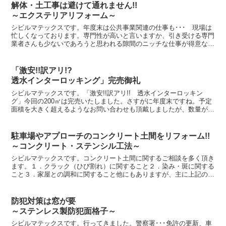
解体・土工事は避けて通れません!!
～エクステリアリフォーム～
シビルマテックスです。年度末は公共事業関連の仕事も･･･ 現場は
忙しくなっております。専門性が高いと言いますか、引き受ける専門
業者さんも少ないであろうと思われる隙間のニッチな仕事が得意なシ
ビルマテックスの仕事ぶりは、また別の機会にご紹介をし...
「激安!!訳アリ!?
透水インターロッキング」完売御礼
シビルマテックスです。「激安!!訳アリ!! 透水インターロッキン
グ」今回の200㎡は完売いたしました。さすがに年度末ですね。予定
面積を大きく超えるようなお問い合わせも頂戴しましたが、数量が限
られているためやむを得ずお断りをするような状況もあ...
駐車場やアプローチのコンクリート土間をリフォーム!!
～コンクリート・ステンシル工法～
シビルマテックスです。コンクリート土間に関するご相談を多く頂き
ます。１．クラック（ひび割れ）に関すること２．染み・斑に関する
こと３．家屋との調和に関すること他にもありますが、主に上記のよ
うなことが気になる中で、「何とかしたい！」というお気持...
防犯対策は窓が要
～ステンレス製防犯面格子～
シビルマテックスです。行ってきました。警察署･･･免許の更新、車