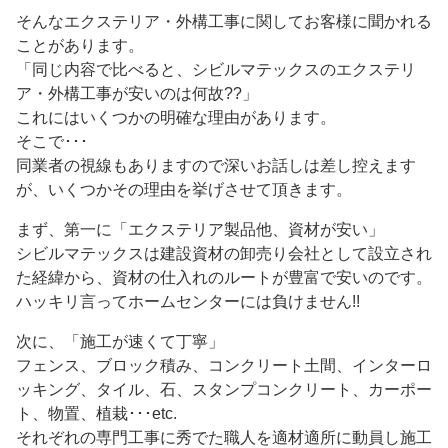
そんなエクステリア・外構工事に関してお客様に聞かれる
ことがあります。
「同じ内容で比べると、シビルマテックスのエクステリ
ア・外構工事が安いのは何故??」
これにはいくつかの明確な理由があります。
そこで･･･
同業者の視線もありますので深いお話しは差し控えます
が、いくつかその理由を挙げさせて頂きます。
まず、第一に「エクステリア製品他、資材が安い」
シビルマテックスは建設資材の卸売り会社として設立され
た経緯から、資材の仕入れのルートが豊富で安いのです。
ハッキリ言ってホームセンターには負けません!!
次に、「施工が速くて丁寧」
フェンス、ブロック積み、コンクリート土間、インターロ
ッキング、タイル、石、スタンプコンクリート、カーポー
ト、物置、植栽･･･etc.
それぞれの専門工事に秀でた職人を適材適所に動員し施工