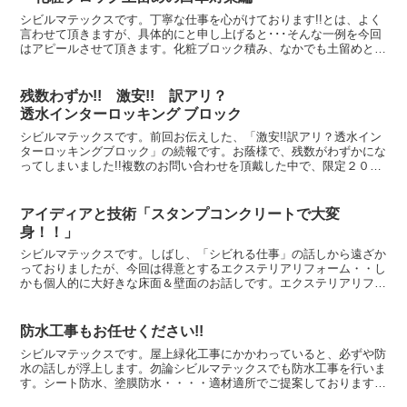
シビルマテックスです。丁寧な仕事を心がけております!!とは、よく
言わせて頂きますが、具体的にと申し上げると･･･そんな一例を今回
はアピールさせて頂きます。化粧ブロック積み、なかでも土留めとし
て化粧ブロックを使用する際の白華防止対策です。ブロ...
残数わずか!! 激安!! 訳アリ？
透水インターロッキング ブロック
シビルマテックスです。前回お伝えした、「激安!!訳アリ？透水イン
ターロッキングブロック」の続報です。お蔭様で、残数がわずかにな
ってしまいました!!複数のお問い合わせを頂戴した中で、限定２００
㎡のうち１６０㎡の納入と施工が決まりました。残数は...
アイディアと技術「スタンプコンクリートで大変
身！！」
シビルマテックスです。しばし、「シビれる仕事」の話しから遠ざか
っておりましたが、今回は得意とするエクステリアリフォーム・・し
かも個人的に大好きな床面＆壁面のお話しです。エクステリアリフォ
ームだけをお考えの方・・・率直に申し上げると実はあまり...
防水工事もお任せください!!
シビルマテックスです。屋上緑化工事にかかわっていると、必ずや防
水の話しが浮上します。勿論シビルマテックスでも防水工事を行いま
す。シート防水、塗膜防水・・・・適材適所でご提案しております。
写真は埼玉県内で行った塩ビ系のシートを用いた防水リフォ...