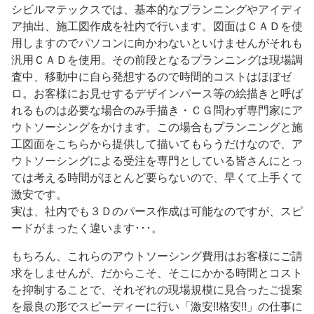
シビルマテックスでは、基本的なプランニングやアイディ
ア抽出、施工図作成を社内で行います。図面はＣＡＤを使
用しますのでパソコンに向かわないといけませんがそれも
汎用ＣＡＤを使用。その前段となるプランニングは現場調
査中、移動中に自ら発想するので時間的コストはほぼゼ
ロ。お客様にお見せするデザインパース等の絵描きと呼ば
れるものは必要な場合のみ手描き・ＣＧ問わず専門家にア
ウトソーシングをかけます。この場合もプランニングと施
工図面をこちらから提供して描いてもらうだけなので、ア
ウトソーシングによる受注を専門としている皆さんにとっ
ては考える時間がほとんど要らないので、早くて上手くて
激安です。
実は、社内でも３Ｄのパース作成は可能なのですが、スピ
ードがまったく違います･･･。
もちろん、これらのアウトソーシング費用はお客様にご請
求をしませんが、だからこそ、そこにかかる時間とコスト
を抑制することで、それぞれの現場規模に見合ったご提案
を最良の形でスピーディーに行い「激安!!格安!!」の仕事に