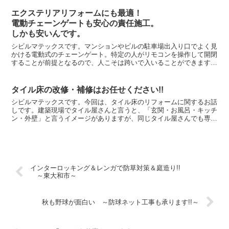
エクステリアリフォームにも最適！
電動チェーンゲートも安心の責任施工。
しかも安いんです。
シビルマテックスです。マンションやビルの駐車場出入り口でよく見
かける電動式のチェーンゲート。特定の人がリモコンを操作して開閉
することが前提となるので、人こそは跨いで入いることができますが
車両の進入を制限・制御するのには最適です。この電動チェ...
タイル床の改修・補修はお任せください!!
シビルマテックスです。今回は、タイル床のリフォームに関するお話
しです。建築現場でタイル屋さんと言うと、「玄関・お風呂・キッチ
ン・外壁」と言うイメージがありますが、同じタイル屋さんでも専門
が異なります。マンションやビルの外壁を手がけるタイル屋...
インターロッキング＆レンガで防草対策＆庭造り!!
～東大和市～
秋も野球が面白い ～防球ネット工事も承ります!!～