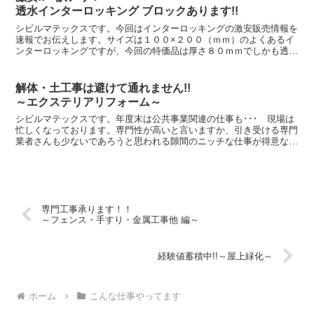
透水インターロッキング ブロックあります!!
シビルマテックスです。今回はインターロッキングの激安販売情報を
速報でお伝えします。サイズは１００×２００（ｍｍ）のよくあるイ
ンターロッキングですが、今回の特価品は厚さ８０ｍｍでしかも透水
タイプ。訳アリとはいえもちろん新品の正常な製品で、販売...
解体・土工事は避けて通れません!!
～エクステリアリフォーム～
シビルマテックスです。年度末は公共事業関連の仕事も･･･ 現場は
忙しくなっております。専門性が高いと言いますか、引き受ける専門
業者さんも少ないであろうと思われる隙間のニッチな仕事が得意なシ
ビルマテックスの仕事ぶりは、また別の機会にご紹介をし...
専門工事承ります！！
～フェンス・手すり・金属工事他 編～
経験値蓄積中!!～屋上緑化～
ホーム
こんな仕事やってます