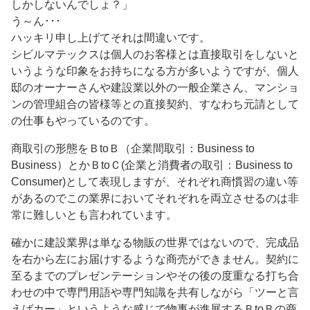
しかしないんでしょ？」
う～ん･･･
ハッキリ申し上げてそれは間違いです。
シビルマテックスは個人のお客様とは直接取引をしないと
いうような印象をお持ちになる方が多いようですが、個人
邸のオーナーさんや建設業以外の一般企業さん、マンショ
ンの管理組合の皆様等との直接契約、すなわち元請として
の仕事もやっているのです。
商取引の形態をＢtoＢ（企業間取引：Business to
Business）とかＢtoＣ(企業と消費者の取引：Business to
Consumer)として表現しますが、それぞれ商慣習の違い等
があるのでこの業界においてそれぞれを両立させるのは非
常に難しいとも言われています。
確かに建設業界は単なる物販の世界ではないので、完成品
を右から左にお届けするような商売ができません。契約に
至るまでのプレゼンテーションやその後の度重なる打ち合
わせの中で専門用語や専門知識を共有しながら「ツーと言
えばカー」というような感じで物事が進展するＢtoＢの商