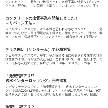
いました・・・。新年のご挨拶とともに各種工事の情報をお知らせし
たときも肝心の「この工種」を漏らしていました。フェンス、手す
り、金属工事等・・・これです。フェンスや手摺り等の金属製...
コンクリートの改質事業を開始しました！
～リバコン工法～
シビルマテックスです。永久不滅と思われがちなコンクリート。一見
健全でありながら実は問題がある場合も。微細クラック、中性化、漏
水、アルカリ骨材反応･･･。コンクリートの化学的性状は使用される
材料（セメント、砂、砂利、水、混和剤）によって変化す...
テラス囲い（サンルーム）で花粉対策
シビルマテックスです。毎年、秋が深まる頃に発表される来年の花粉
飛散量の予想。花粉症の人たちは、これを聞いて一喜一憂します。そ
ういう私も花粉症です。発症から既に20年。マスク、メガネ、クス
リ･･･様々な対策を毎年行っておりますが、慣れのせいか...
「激安!!訳アリ!?
透水インターロッキング」完売御礼
シビルマテックスです。「激安!!訳アリ!! 透水インターロッキン
グ」今回の200㎡は完売いたしました。さすがに年度末ですね。予定
面積を大きく超えるようなお問い合わせも頂戴しましたが、数量が限
られているためやむを得ずお断りをするような状況もあ...
激安!! 訳アリ？