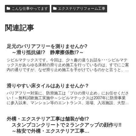
こんな仕事やってます
エクステリアリフォーム工事
関連記事
足元のバリアフリーを測りませんか?
～滑り抵抗値!? 静摩擦係数!?～
シビルマテックスです。今回は、少々趣の違うお話を･･･シビルマテ
ックスがあらゆる床材の滑り止め施工を行っているのは、すでにご案
内の通りですが、なぜ滑り止め施工を手がけているのかと言うと、
「バリアフリーの核心」が滑り止めにあり･･･と考えてい...
滑りやすい床タイルはありませんか？
バリアフリー対策に、防滑施工は「プロの滑り止め」にお任せくださ
い！～無料試験施工実施中～シビルマテックスは2007年に防滑事業
に参入以来、マンション等のエントランス、浴場、入浴施設、大型商
業施設、個人邸の玄関等のタイル・石材など、多く床面の...
外構・エクステリア工事は舗装が命!?
スタンプコンクリートで２ランクアップの顔作り!!
～格安で外構・エクステリア工事