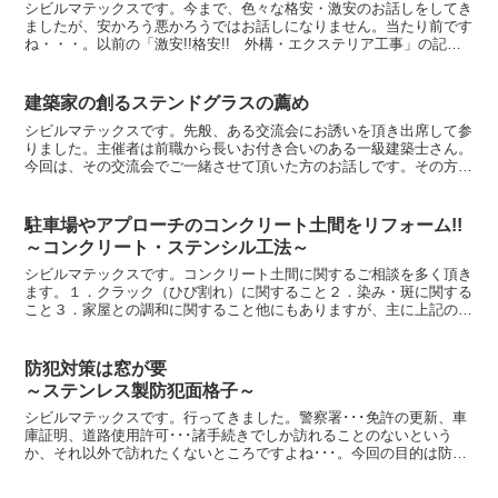
in神奈川県相模原市～
シビルマテックスです。今まで、色々な格安・激安のお話しをしてき
ましたが、安かろう悪かろうではお話しになりません。当たり前です
ね・・・。以前の「激安!!格安!! 外構・エクステリア工事」の記事
をご覧頂くとシビルマテックスの良質で安価な施工の理...
建築家の創るステンドグラスの薦め
シビルマテックスです。先般、ある交流会にお誘いを頂き出席して参
りました。主催者は前職から長いお付き合いのある一級建築士さん。
今回は、その交流会でご一緒させて頂いた方のお話しです。その方は
一級建築士の長谷川さんと言います。このブログの中で、実...
駐車場やアプローチのコンクリート土間をリフォーム!!
～コンクリート・ステンシル工法～
シビルマテックスです。コンクリート土間に関するご相談を多く頂き
ます。１．クラック（ひび割れ）に関すること２．染み・斑に関する
こと３．家屋との調和に関すること他にもありますが、主に上記のよ
うなことが気になる中で、「何とかしたい！」というお気持...
防犯対策は窓が要
～ステンレス製防犯面格子～
シビルマテックスです。行ってきました。警察署･･･免許の更新、車
庫証明、道路使用許可･･･諸手続きでしか訪れることのないという
か、それ以外で訪れたくないところですよね･･･。今回の目的は防犯
講習会。「事業所向けのやさしい防犯講習会」（町田商...