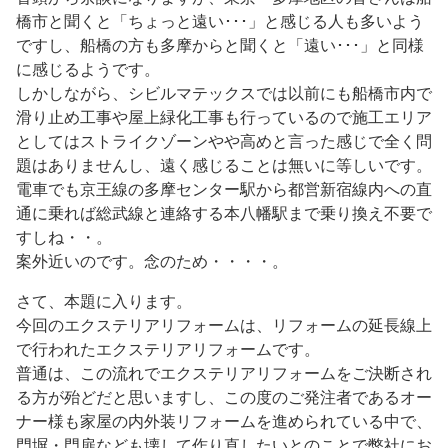
橋市と聞くと「ちょっと遠い･･･」と感じる人も多いよう
ですし、船橋の方も多摩からと聞くと「遠い･･･」と同様
に感じるようです。
しかしながら、シビルマテックスでは以前にも船橋市内で
滑り止め工事や屋上緑化工事も行っているので施工エリア
としてはストライクゾーンやや高めと言った感じで全く問
題はありませんし、遠く感じることは無いに等しいです。
電車でも京王線の多摩センター駅から都営新宿線内への直
通に乗れば総武線と連絡する本八幡駅まで乗り換え不要で
すしね・・。
案外近いのです。念のため・・・・。
さて、本題に入ります。
今回のエクステリアリフォームは、リフォームの延長線上
で行われたエクステリアリフォームです。
普通は、この流れでエクステリアリフォームをご決断され
る方が殆どだと思いますし、この度のご発注者であるオー
ナー様も家屋の内外装リフォームを進められている中で、
門塀・門扉なども壊して作り直したいとのことで弊社にお