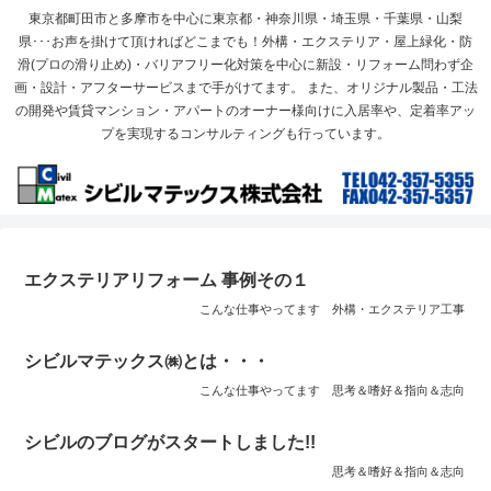
東京都町田市と多摩市を中心に東京都・神奈川県・埼玉県・千葉県・山梨
県･･･お声を掛けて頂ければどこまでも！外構・エクステリア・屋上緑化・防
滑(プロの滑り止め)・バリアフリー化対策を中心に新設・リフォーム問わず企
画・設計・アフターサービスまで手がけてます。 また、オリジナル製品・工法
の開発や賃貸マンション・アパートのオーナー様向けに入居率や、定着率アッ
プを実現するコンサルティングも行っています。
エクステリアリフォーム 事例その１
こんな仕事やってます
外構・エクステリア工事
シビルマテックス㈱とは・・・
こんな仕事やってます
思考＆嗜好＆指向＆志向
シビルのブログがスタートしました!!
思考＆嗜好＆指向＆志向